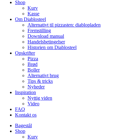
Shop
Kurv
Kasse
Om Diablosteel
Alternativt til pizzasten: diablopladen
Fremstilling
Download manual
Handelsbetingelser
Historien om Diablosteel
Opskrifter
Pizza
Brød
Boller
Alternativt brug
Tips & tricks
Nyheder
Inspiration
Nyttig viden
Video
FAQ
Kontakt os
Bagestål
Shop
Kurv