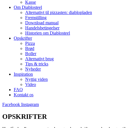
Kasse
Om Diablosteel
Alternativt til pizzasten: diablopladen
Fremstilling
Download manual
Handelsbetingelser
Historien om Diablosteel
Opskrifter
Pizza
Brød
Boller
Alternativt brug
Tips & tricks
Nyheder
Inspiration
Nyttig viden
Video
FAQ
Kontakt os
Facebook
Instagram
OPSKRIFTER