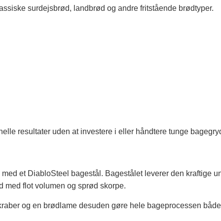
klassiske surdejsbrød, landbrød og andre fritstående brødtyper.
elle resultater uden at investere i eller håndtere tunge bagegry
 med et DiabloSteel bagestål. Bagestålet leverer den kraftige
ød med flot volumen og sprød skorpe.
skraber og en brødlame desuden gøre hele bageprocessen båd