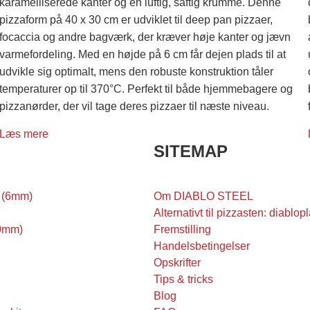
karamelliserede kanter og en luftig, saftig krumme. Denne
pizzaform på 40 x 30 cm er udviklet til deep pan pizzaer,
focaccia og andre bagværk, der kræver høje kanter og jævn
varmefordeling. Med en højde på 6 cm får dejen plads til at
udvikle sig optimalt, mens den robuste konstruktion tåler
temperaturer op til 370°C. Perfekt til både hjemmebagere og
pizzanørder, der vil tage deres pizzaer til næste niveau.
Læs mere
SITEMAP
 (6mm)
Om DIABLO STEEL
Alternativt til pizzasten: diablo
0mm)
Fremstilling
Handelsbetingelser
Opskrifter
Tips & tricks
Blog