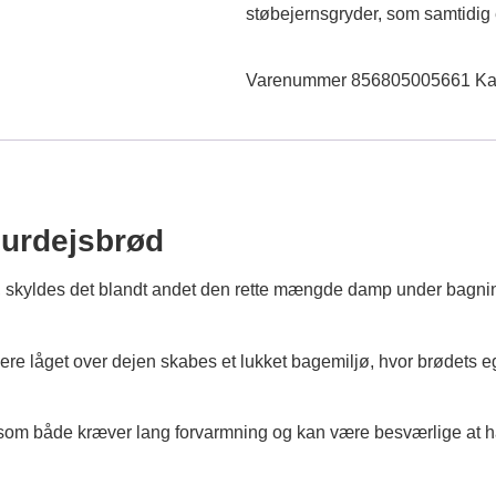
støbejernsgryder, som samtidig e
Varenummer
856805005661
Ka
Surdejsbrød
pe, skyldes det blandt andet den rette mængde damp under bag
cere låget over dejen skabes et lukket bagemiljø, hvor brødets eg
, som både kræver lang forvarmning og kan være besværlige at h