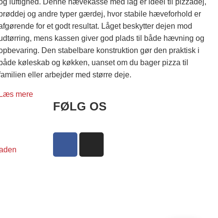
og luftighed. Denne hævekasse med låg er ideel til pizzadej,
brøddej og andre typer gærdej, hvor stabile hæveforhold er
afgørende for et godt resultat. Låget beskytter dejen mod
udtørring, mens kassen giver god plads til både hævning og
opbevaring. Den stabelbare konstruktion gør den praktisk i
både køleskab og køkken, uanset om du bager pizza til
familien eller arbejder med større deje.
Læs mere
FØLG OS
pladen