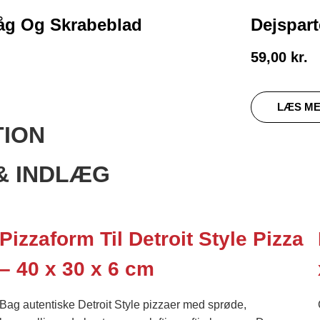
Låg Og Skrabeblad
Dejspart
59,00
kr.
LÆS M
TION
& INDLÆG
Pizzaform Til Detroit Style Pizza
– 40 x 30 x 6 cm
Bag autentiske Detroit Style pizzaer med sprøde,