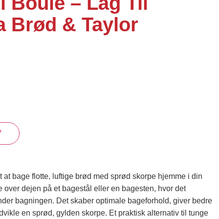
l Boule – Låg Til
a Brød & Taylor
V
 at bage flotte, luftige brød med sprød skorpe hjemme i din
 over dejen på et bagestål eller en bagesten, hvor det
nder bagningen. Det skaber optimale bageforhold, giver bedre
vikle en sprød, gylden skorpe. Et praktisk alternativ til tunge