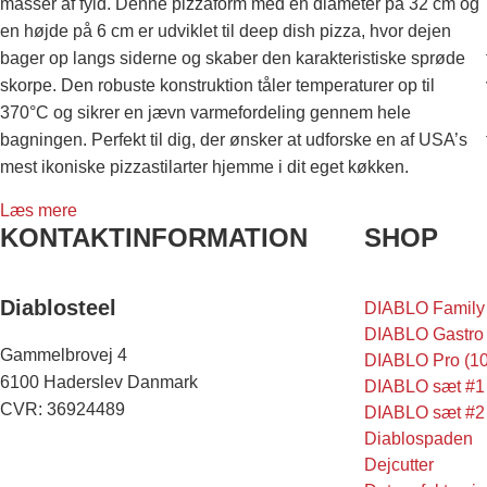
masser af fyld. Denne pizzaform med en diameter på 32 cm og
en højde på 6 cm er udviklet til deep dish pizza, hvor dejen
bager op langs siderne og skaber den karakteristiske sprøde
skorpe. Den robuste konstruktion tåler temperaturer op til
370°C og sikrer en jævn varmefordeling gennem hele
bagningen. Perfekt til dig, der ønsker at udforske en af USA’s
mest ikoniske pizzastilarter hjemme i dit eget køkken.
Læs mere
KONTAKTINFORMATION
SHOP
Diablosteel
DIABLO Family
DIABLO Gastro
Gammelbrovej 4
DIABLO Pro (1
6100 Haderslev Danmark
DIABLO sæt #1
CVR: 36924489
DIABLO sæt #2
Diablospaden
Dejcutter