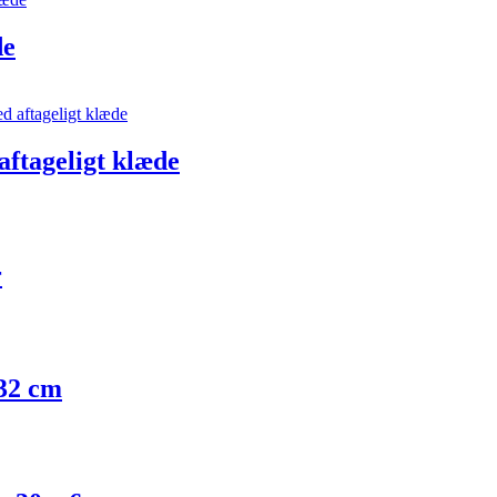
de
aftageligt klæde
r
Ø32 cm