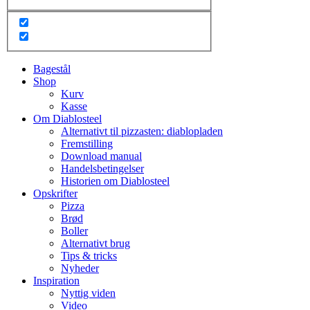
Bagestål
Shop
Kurv
Kasse
Om Diablosteel
Alternativt til pizzasten: diablopladen
Fremstilling
Download manual
Handelsbetingelser
Historien om Diablosteel
Opskrifter
Pizza
Brød
Boller
Alternativt brug
Tips & tricks
Nyheder
Inspiration
Nyttig viden
Video