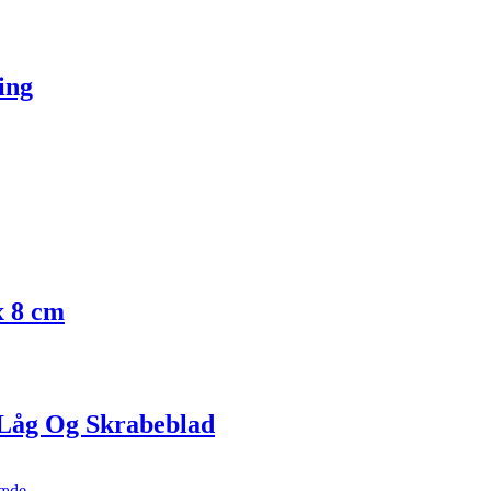
ing
x 8 cm
 Låg Og Skrabeblad