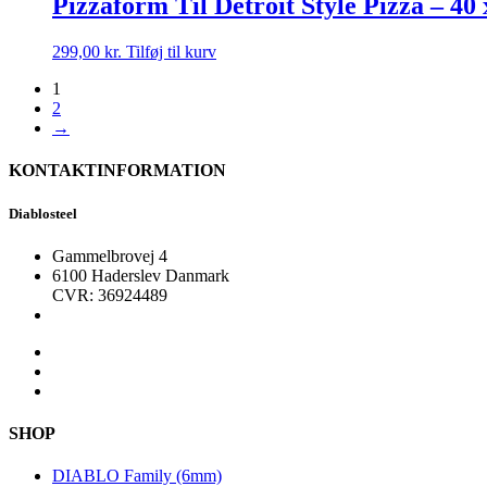
Pizzaform Til Detroit Style Pizza – 40 
299,00
kr.
Tilføj til kurv
1
2
→
KONTAKTINFORMATION
Diablosteel
Gammelbrovej 4
6100 Haderslev Danmark
CVR: 36924489
SHOP
DIABLO Family (6mm)