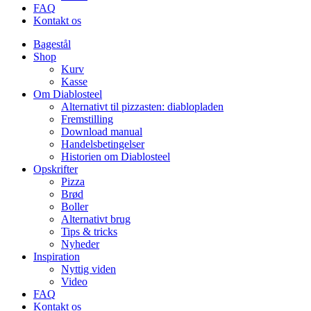
FAQ
Kontakt os
Bagestål
Shop
Kurv
Kasse
Om Diablosteel
Alternativt til pizzasten: diablopladen
Fremstilling
Download manual
Handelsbetingelser
Historien om Diablosteel
Opskrifter
Pizza
Brød
Boller
Alternativt brug
Tips & tricks
Nyheder
Inspiration
Nyttig viden
Video
FAQ
Kontakt os