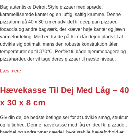
Bag autentiske Detroit Style pizzaer med sprøde,
karamelliserede kanter og en luftig, saftig krumme. Denne
pizzaform på 40 x 30 cm er udviklet til deep pan pizzaer,
focaccia og andre bagværk, der kræver høje kanter og jævn
varmefordeling. Med en højde på 6 cm får dejen plads til at
udvikle sig optimalt, mens den robuste konstruktion tåler
temperaturer op til 370°C. Perfekt til både hjemmebagere og
pizzanørder, der vil tage deres pizzaer til næste niveau.
Læs mere
Hævekasse Til Dej Med Låg – 40
x 30 x 8 cm
Giv din dej de bedste betingelser for at udvikle smag, struktur
og luftighed. Denne hævekasse med låg er ideel til pizzadej,
brøddej og andre typer gærdej, hvor stabile hæveforhold er