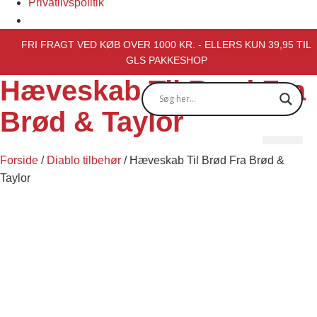
Privatlivspolitik
FRI FRAGT VED KØB OVER 1000 KR. - ELLERS KUN 39,95 TIL
GLS PAKKESHOP
Hæveskab Til Brød Fra
Brød & Taylor
Forside
/
Diablo tilbehør
/ Hæveskab Til Brød Fra Brød &
Taylor