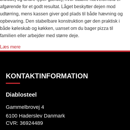
afgørende for et godt resultat. Låget beskytter dejen mod
udtørring, mens kassen giver god plads til både hævning og
opbevaring. Den stabelbare konstruktion gør den praktisk i
både køleskab og køkken, uanset om du bager pizza til
familien eller arbejder med større deje.
Læs mere
KONTAKTINFORMATION
Diablosteel
Gammelbrovej 4
6100 Haderslev Danmark
CVR: 36924489